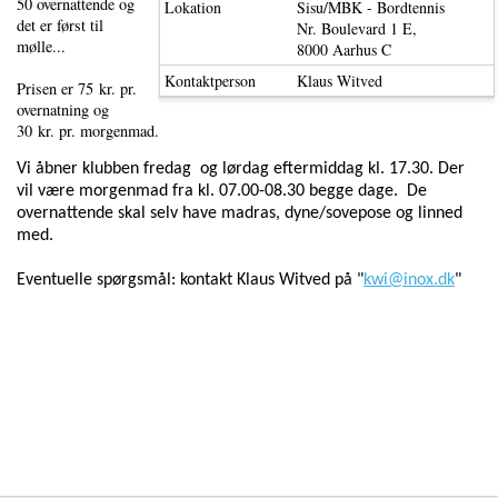
50 overnattende og
Lokation
Sisu/MBK - Bordtennis
det er først til
Nr. Boulevard 1 E,
mølle...
8000 Aarhus C
Kontaktperson
Klaus Witved
Prisen er 75 kr. pr.
overnatning og
30 kr. pr. morgenmad.
Vi åbner klubben fredag og lørdag eftermiddag kl. 17.30.
Der
vil være morgenmad fra kl. 07.00-08.30 begge dage. De
overnattende skal selv have madras, dyne/sovepose og linned
med.
Eventuelle spørgsmål: kontakt Klaus Witved på "
kwi@inox.dk
"