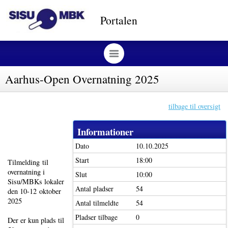
Portalen
Aarhus-Open Overnatning 2025
tilbage til oversigt
Informationer
Dato
10.10.2025
Start
18:00
Tilmelding til
overnatning i
Slut
10:00
Sisu/MBKs lokaler
Antal pladser
54
den 10-12 oktober
2025
Antal tilmeldte
54
Pladser tilbage
0
Der er kun plads til